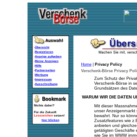
-
Übersicht
-
Registrieren
-
Anzeige aufgeben
-
Meine Anzeigen
Home
|
Privacy Policy
-
Hilfe
-
Partnerseiten
Verschenk-Börse Privacy Pol
-
Werbung
Zum Schutz der Privat
-
Impressum
Verschenk-Börse in se
-
Ausschreibung
Grundsätzen des Dat
WARUM WIR DIE DATEN 
Mit dieser Massnahme
Nichts dabei?
unser Anzeigenmarkt se
Für die Zukunft
bewahrt. Nur so könne
Lesezeichen
setzen!
Zusatzfeatures wie z.
hier klicken
anbieten und gleichzei
getätigten Geschäfte e
wie Sie im WWW immer