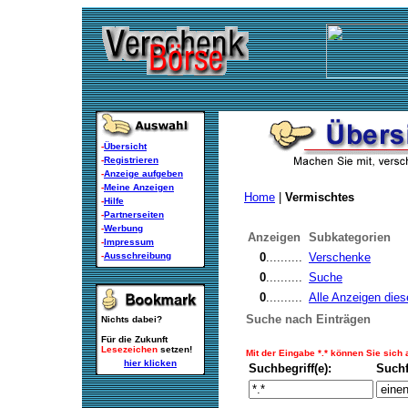
-
Übersicht
-
Registrieren
-
Anzeige aufgeben
-
Meine Anzeigen
Home
|
Vermischtes
-
Hilfe
-
Partnerseiten
-
Werbung
Anzeigen
Subkategorien
-
Impressum
-
Ausschreibung
0
..........
Verschenke
0
..........
Suche
0
..........
Alle Anzeigen dies
Suche nach Einträgen
Nichts dabei?
Für die Zukunft
Lesezeichen
setzen!
Mit der Eingabe *.* können Sie sich
hier klicken
Suchbegriff(e):
Such