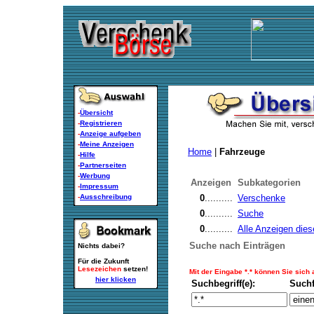
-
Übersicht
-
Registrieren
-
Anzeige aufgeben
-
Meine Anzeigen
Home
|
Fahrzeuge
-
Hilfe
-
Partnerseiten
-
Werbung
Anzeigen
Subkategorien
-
Impressum
-
Ausschreibung
0
..........
Verschenke
0
..........
Suche
0
..........
Alle Anzeigen dies
Suche nach Einträgen
Nichts dabei?
Für die Zukunft
Lesezeichen
setzen!
Mit der Eingabe *.* können Sie sich
hier klicken
Suchbegriff(e):
Such