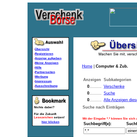
-
Übersicht
-
Registrieren
-
Anzeige aufgeben
-
Meine Anzeigen
Home
|
Computer & Zub.
-
Hilfe
-
Partnerseiten
-
Werbung
Anzeigen
Subkategorien
-
Impressum
-
Ausschreibung
0
..........
Verschenke
0
..........
Suche
0
..........
Alle Anzeigen dies
Suche nach Einträgen
Nichts dabei?
Für die Zukunft
Lesezeichen
setzen!
Mit der Eingabe *.* können Sie sich
hier klicken
Suchbegriff(e):
Such