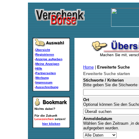
-
Übersicht
-
Registrieren
-
Anzeige aufgeben
-
Meine Anzeigen
Home
|
Erweiterte Suche
-
Hilfe
-
Partnerseiten
Erweiterte Suche starten
-
Werbung
Stichworte / Kriterien
-
Impressum
Bitte geben Sie die Stichworte 
-
Ausschreibung
Ort
Optional können Sie den Suchor
Nichts dabei?
Für die Zukunft
Anmeldedatum
Lesezeichen
setzen!
Wählen Sie den Zeitraum ,in d
hier klicken
aufgegeben wurden.