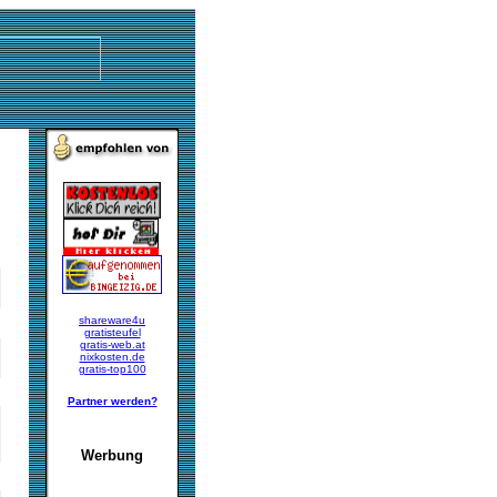
shareware4u
gratisteufel
gratis-web.at
nixkosten.de
gratis-top100
Partner werden?
Werbung