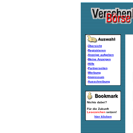
-
Übersicht
-
Registrieren
-
Anzeige aufgeben
-
Meine Anzeigen
-
Hilfe
-
Partnerseiten
-
Werbung
-
Impressum
-
Ausschreibung
Nichts dabei?
Für die Zukunft
Lesezeichen
setzen!
hier klicken