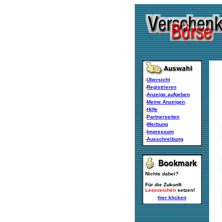
-
Übersicht
-
Registrieren
-
Anzeige aufgeben
-
Meine Anzeigen
-
Hilfe
-
Partnerseiten
-
Werbung
-
Impressum
-
Ausschreibung
Nichts dabei?
Für die Zukunft
Lesezeichen
setzen!
hier klicken