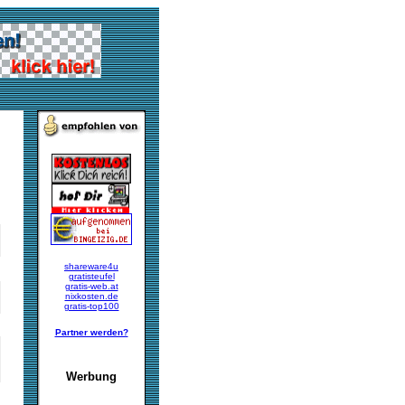
shareware4u
gratisteufel
gratis-web.at
nixkosten.de
gratis-top100
Partner werden?
Werbung